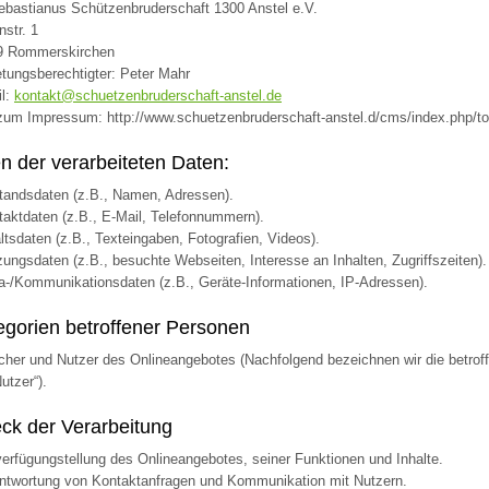
ebastianus Schützenbruderschaft 1300 Anstel e.V.
nstr. 1
9 Rommerskirchen
etungsberechtigter: Peter Mahr
il:
kontakt@schuetzenbruderschaft-anstel.de
zum Impressum: http://www.schuetzenbruderschaft-anstel.d/cms/index.php/t
en der verarbeiteten Daten:
tandsdaten (z.B., Namen, Adressen).
taktdaten (z.B., E-Mail, Telefonnummern).
altsdaten (z.B., Texteingaben, Fotografien, Videos).
zungsdaten (z.B., besuchte Webseiten, Interesse an Inhalten, Zugriffszeiten).
a-/Kommunikationsdaten (z.B., Geräte-Informationen, IP-Adressen).
egorien betroffener Personen
her und Nutzer des Onlineangebotes (Nachfolgend bezeichnen wir die betr
Nutzer“).
ck der Verarbeitung
verfügungstellung des Onlineangebotes, seiner Funktionen und Inhalte.
ntwortung von Kontaktanfragen und Kommunikation mit Nutzern.