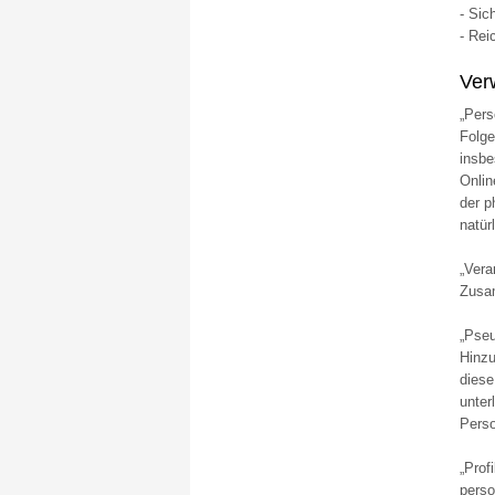
- Si
- Rei
Ver
„Pers
Folge
insbe
Onlin
der p
natür
„Vera
Zusam
„Pseu
Hinzu
diese
unter
Pers
„Prof
perso