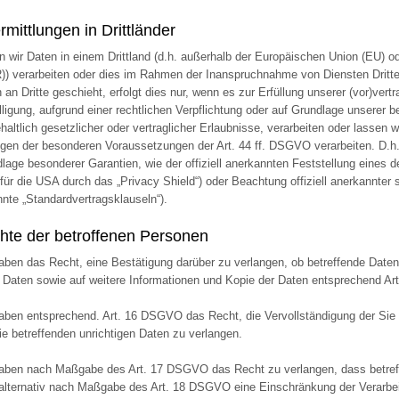
mittlungen in Drittländer
n wir Daten in einem Drittland (d.h. außerhalb der Europäischen Union (EU) 
) verarbeiten oder dies im Rahmen der Inanspruchnahme von Diensten Dritte
 an Dritte geschieht, erfolgt dies nur, wenn es zur Erfüllung unserer (vor)vertr
lligung, aufgrund einer rechtlichen Verpflichtung oder auf Grundlage unserer b
haltlich gesetzlicher oder vertraglicher Erlaubnisse, verarbeiten oder lassen w
egen der besonderen Voraussetzungen der Art. 44 ff. DSGVO verarbeiten. D.h. 
lage besonderer Garantien, wie der offiziell anerkannten Feststellung eine
 für die USA durch das „Privacy Shield“) oder Beachtung offiziell anerkannter s
nte „Standardvertragsklauseln“).
hte der betroffenen Personen
aben das Recht, eine Bestätigung darüber zu verlangen, ob betreffende Daten
 Daten sowie auf weitere Informationen und Kopie der Daten entsprechend A
aben entsprechend. Art. 16 DSGVO das Recht, die Vervollständigung der Sie 
ie betreffenden unrichtigen Daten zu verlangen.
aben nach Maßgabe des Art. 17 DSGVO das Recht zu verlangen, dass betreff
alternativ nach Maßgabe des Art. 18 DSGVO eine Einschränkung der Verarbei