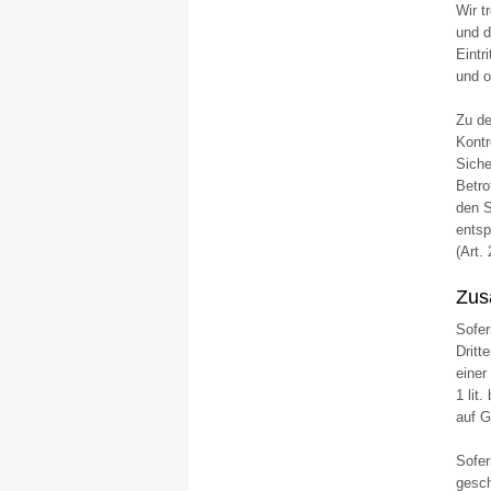
Wir t
und d
Eintr
und o
Zu de
Kontr
Siche
Betro
den S
entsp
(Art.
Zus
Sofer
Dritt
einer
1 lit
auf G
Sofer
gesch