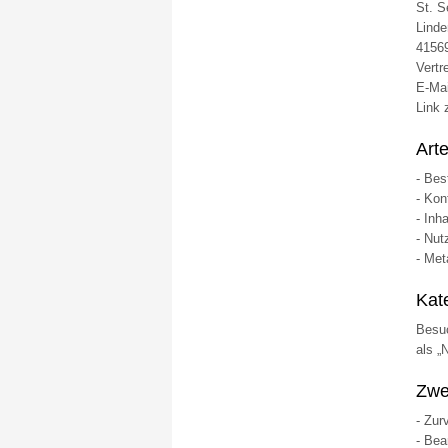
St. S
Linde
4156
Vertr
E-Ma
Link 
Art
- Bes
- Kon
- Inh
- Nut
- Met
Kat
Besuc
als „
Zwe
- Zur
- Bea