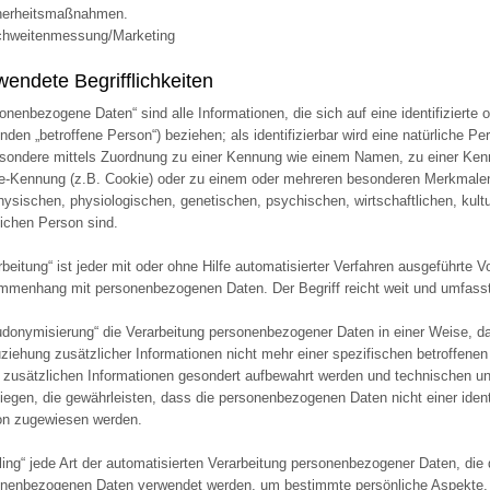
cherheitsmaßnahmen.
chweitenmessung/Marketing
wendete Begrifflichkeiten
onenbezogene Daten“ sind alle Informationen, die sich auf eine identifizierte o
nden „betroffene Person“) beziehen; als identifizierbar wird eine natürliche Pe
sondere mittels Zuordnung zu einer Kennung wie einem Namen, zu einer Ken
e-Kennung (z.B. Cookie) oder zu einem oder mehreren besonderen Merkmalen 
hysischen, physiologischen, genetischen, psychischen, wirtschaftlichen, kultur
lichen Person sind.
rbeitung“ ist jeder mit oder ohne Hilfe automatisierter Verfahren ausgeführte
menhang mit personenbezogenen Daten. Der Begriff reicht weit und umfasst
donymisierung“ die Verarbeitung personenbezogener Daten in einer Weise, 
ziehung zusätzlicher Informationen nicht mehr einer spezifischen betroffene
 zusätzlichen Informationen gesondert aufbewahrt werden und technischen 
liegen, die gewährleisten, dass die personenbezogenen Daten nicht einer identif
on zugewiesen werden.
iling“ jede Art der automatisierten Verarbeitung personenbezogener Daten, die 
nenbezogenen Daten verwendet werden, um bestimmte persönliche Aspekte, di