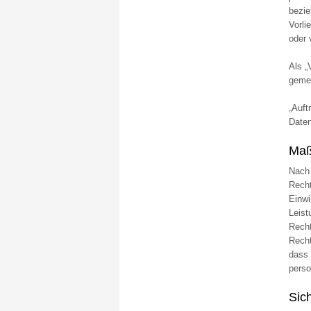
bezie
Vorli
oder 
Als „
gemei
„Auft
Daten
Maß
Nach 
Recht
Einwi
Leist
Recht
Recht
dass 
perso
Sic