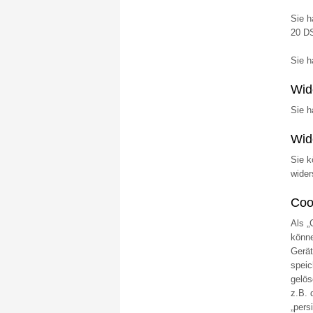
Sie h
20 DS
Sie h
Wid
Sie h
Wid
Sie k
wider
Coo
Als „
könne
Gerät
speic
gelös
z.B. 
„pers