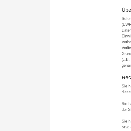
Über
Sofer
(EWR)
Daten
Einwi
Vorbe
Vorli
Grund
(z.B.
genan
Rec
Sie h
diese
Sie h
der S
Sie h
bzw. 