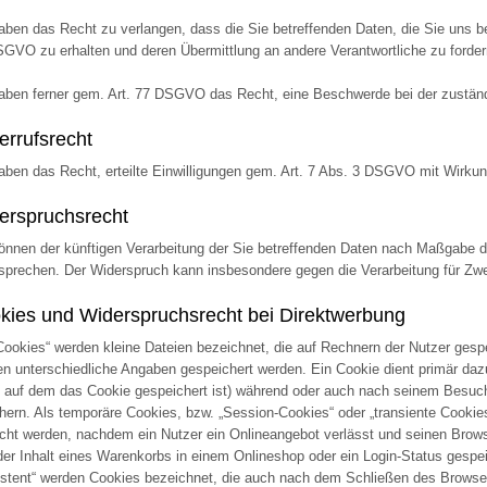
aben das Recht zu verlangen, dass die Sie betreffenden Daten, die Sie uns b
GVO zu erhalten und deren Übermittlung an andere Verantwortliche zu forder
aben ferner gem. Art. 77 DSGVO das Recht, eine Beschwerde bei der zuständ
errufsrecht
aben das Recht, erteilte Einwilligungen gem. Art. 7 Abs. 3 DSGVO mit Wirkung
erspruchsrecht
önnen der künftigen Verarbeitung der Sie betreffenden Daten nach Maßgabe 
sprechen. Der Widerspruch kann insbesondere gegen die Verarbeitung für Zwe
kies und Widerspruchsrecht bei Direktwerbung
Cookies“ werden kleine Dateien bezeichnet, die auf Rechnern der Nutzer gesp
n unterschiedliche Angaben gespeichert werden. Ein Cookie dient primär da
 auf dem das Cookie gespeichert ist) während oder auch nach seinem Besuch
hern. Als temporäre Cookies, bzw. „Session-Cookies“ oder „transiente Cookie
cht werden, nachdem ein Nutzer ein Onlineangebot verlässt und seinen Brows
der Inhalt eines Warenkorbs in einem Onlineshop oder ein Login-Status gespe
istent“ werden Cookies bezeichnet, die auch nach dem Schließen des Browser