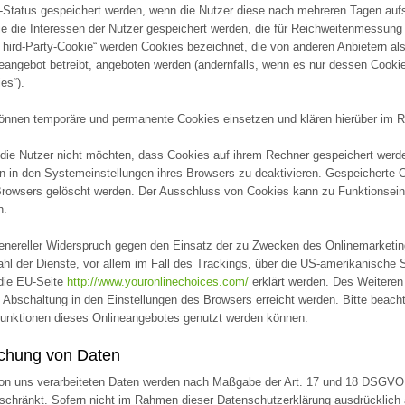
-Status gespeichert werden, wenn die Nutzer diese nach mehreren Tagen au
e die Interessen der Nutzer gespeichert werden, die für Reichweitenmessun
Third-Party-Cookie“ werden Cookies bezeichnet, die von anderen Anbietern al
eangebot betreibt, angeboten werden (andernfalls, wenn es nur dessen Cookie
es“).
önnen temporäre und permanente Cookies einsetzen und klären hierüber im 
 die Nutzer nicht möchten, dass Cookies auf ihrem Rechner gespeichert werd
n in den Systemeinstellungen ihres Browsers zu deaktivieren. Gespeicherte
rowsers gelöscht werden. Der Ausschluss von Cookies kann zu Funktionsei
n.
enereller Widerspruch gegen den Einsatz der zu Zwecken des Onlinemarketin
ahl der Dienste, vor allem im Fall des Trackings, über die US-amerikanische 
die EU-Seite
http://www.youronlinechoices.com/
erklärt werden. Des Weiteren
 Abschaltung in den Einstellungen des Browsers erreicht werden. Bitte beach
Funktionen dieses Onlineangebotes genutzt werden können.
chung von Daten
on uns verarbeiteten Daten werden nach Maßgabe der Art. 17 und 18 DSGVO ge
schränkt. Sofern nicht im Rahmen dieser Datenschutzerklärung ausdrücklich