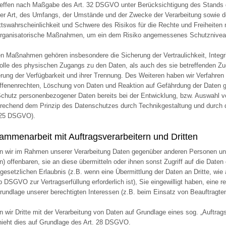
reffen nach Maßgabe des Art. 32 DSGVO unter Berücksichtigung des Stands 
er Art, des Umfangs, der Umstände und der Zwecke der Verarbeitung sowie de
ittswahrscheinlichkeit und Schwere des Risikos für die Rechte und Freiheiten
rganisatorische Maßnahmen, um ein dem Risiko angemessenes Schutzniveau
n Maßnahmen gehören insbesondere die Sicherung der Vertraulichkeit, Integri
olle des physischen Zugangs zu den Daten, als auch des sie betreffenden Zug
rung der Verfügbarkeit und ihrer Trennung. Des Weiteren haben wir Verfahren
ffenenrechten, Löschung von Daten und Reaktion auf Gefährdung der Daten ge
chutz personenbezogener Daten bereits bei der Entwicklung, bzw. Auswahl v
rechend dem Prinzip des Datenschutzes durch Technikgestaltung und durch d
 25 DSGVO).
ammenarbeit mit Auftragsverarbeitern und Dritten
n wir im Rahmen unserer Verarbeitung Daten gegenüber anderen Personen un
en) offenbaren, sie an diese übermitteln oder ihnen sonst Zugriff auf die Daten
 gesetzlichen Erlaubnis (z.B. wenn eine Übermittlung der Daten an Dritte, wie 
. b DSGVO zur Vertragserfüllung erforderlich ist), Sie eingewilligt haben, eine r
rundlage unserer berechtigten Interessen (z.B. beim Einsatz von Beauftragten
n wir Dritte mit der Verarbeitung von Daten auf Grundlage eines sog. „Auftrag
ieht dies auf Grundlage des Art. 28 DSGVO.