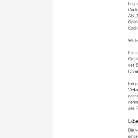
Login
Cooki
Als „
Onlin
Cooki
Wir k
Falls
Optio
des B
führe
Ein g
Vielz
oder 
deren
alle 
Lös
Die v
einge